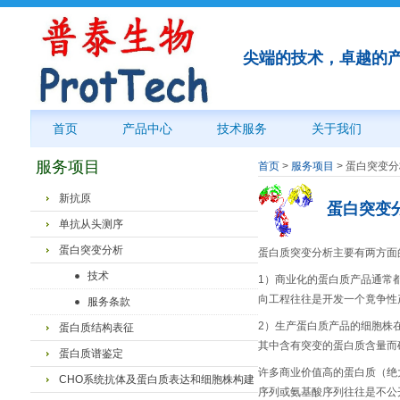
尖端的技术，卓越的
首页
产品中心
技术服务
关于我们
服务项目
首页
>
服务项目
>
蛋白突变分
新抗原
蛋白突变
单抗从头测序
蛋白突变分析
蛋白质突变分析主要有两方面
技术
1）商业化的蛋白质产品通常
向工程往往是开发一个竟争性
服务条款
2）生产蛋白质产品的细胞株
蛋白质结构表征
其中含有突变的蛋白质含量而
蛋白质谱鉴定
许多商业价值高的蛋白质（绝
CHO系统抗体及蛋白质表达和细胞株构建
序列或氨基酸序列往往是不公