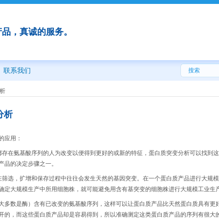
产品，真诚的服务。
联系我们
析
分析
的应用：
都存在氨基酸序列的人为改变以便得到更好的或新的特征，蛋白质突变分析可以找到
产品的决定步骤之一。
在筛选，扩增和保存过程中往往会发生天然的基因突变。在一个蛋白质产品进行大规
确定大规模生产中所用细胞株，就可能避免用含有基突变的细胞株进行大规模工业生
大多数是酶）含有已改变的氨基酸序列，这样可以让蛋白质产品比天然蛋白质具有更
开的，而这些蛋白质产品却是容易得到，所以准确测定这类蛋白质产品的序列有很大